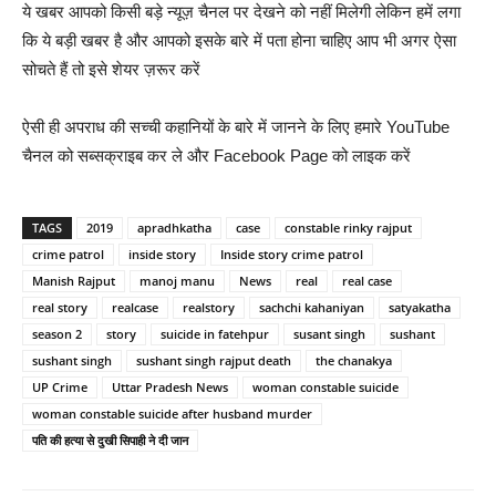
ये खबर आपको किसी बड़े न्यूज़ चैनल पर देखने को नहीं मिलेगी लेकिन हमें लगा
कि ये बड़ी खबर है और आपको इसके बारे में पता होना चाहिए आप भी अगर ऐसा
सोचते हैं तो इसे शेयर ज़रूर करें
ऐसी ही अपराध की सच्ची कहानियों के बारे में जानने के लिए हमारे YouTube
चैनल को सब्सक्राइब कर ले और Facebook Page को लाइक करें
TAGS
2019
apradhkatha
case
constable rinky rajput
crime patrol
inside story
Inside story crime patrol
Manish Rajput
manoj manu
News
real
real case
real story
realcase
realstory
sachchi kahaniyan
satyakatha
season 2
story
suicide in fatehpur
susant singh
sushant
sushant singh
sushant singh rajput death
the chanakya
UP Crime
Uttar Pradesh News
woman constable suicide
woman constable suicide after husband murder
पति की हत्या से दुखी सिपाही ने दी जान