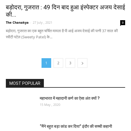
बड़ोदरा, गुजरात : 49 दिन बाद हुआ इंस्पेक्टर अजय देसाई
की...
The Chanakya
-
27 July , 2021
0
बड़ोदरा, गुजरात का एक बहुत चर्चित मामला है पी आई अजय देसाई की पत्नी 37 साल की
स्वीटी पटेल (Sweety Patel) के...
1
2
3
MOST POPULAR
महाभारत में महादानी कर्ण का ऐसा अंत क्यों ?
15 May , 2020
“मैंने बहुत बड़ा कांड कर दिया” इंदौर की सच्ची कहानी