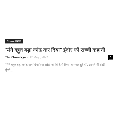
Crime कहानी
“मैंने बहुत बड़ा कांड कर दिया” इंदौर की सच्ची कहानी
The Chanakya
-
12 May , 2022
0
“मैंने बहुत बड़ा कांड कर दिया”एक छोटी सी विडियो क्लिप वायरल हुई थी, आपने भी देखी
होगी....