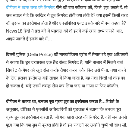
दीपिका ने खास तरह की सिगरेट
पीने की बात स्वीकार की, जिसे ‘डूब’ कहते हैं. तो
अब सवाल ये है कि आखिर ये डूब सिगरेट होती क्‍या होती है? क्‍या इसमें किसी तरह
की ड्रग्‍स का इस्‍तेमाल होता है और एनडीपीएस एक्‍ट इसके बारे में क्‍या कहता है?
News18 हिंदी ने इस बारे में पड़ताल की तो इसमें कई खास तथ्‍य सामने आए,
आइये जानते हैं इनके बारे में…
दिल्‍ली पुलिस (Delhi Police) की नारकोटिक्‍स ब्रांच में तैनात रहे एक अधिकारी
ने बताया क‍ि डूब दरअसल एक हैंड रोल्‍ड सिगरेट है, यानि बाजार में मिलने वाले
सिगरेट के पेपर को खुद रोल करके तैयार करना और फ‍िर उसे पीना. नशा करने
के लिए इसका इस्‍तेमाल बड़ी तादाद में किया जाता है. यह नशा किसी भी तरह का
हो सकता है, चाहे उसमें तंबाकू रोल कर लिया जाए या गांजा या फ‍िर कोकीन.
दीपिका ने बताया था, उनका पूरा ग्रुप डूब का इस्तेमाल करता है…
रिपोर्ट के
अनुसार, दीपिका ने एनसीबी अधिकारियों को पूछताछ में बताया कि उनका पूरा
ग्रुप डूब का इस्तेमाल करता है, जो एक खास तरह की सिगरेट है. वहीं जब उनसे
पूछा गया कि क्या डूब में ड्रग्स होती है तो इन सवालों पर उन्होंने चुप्पी भी साध ली.