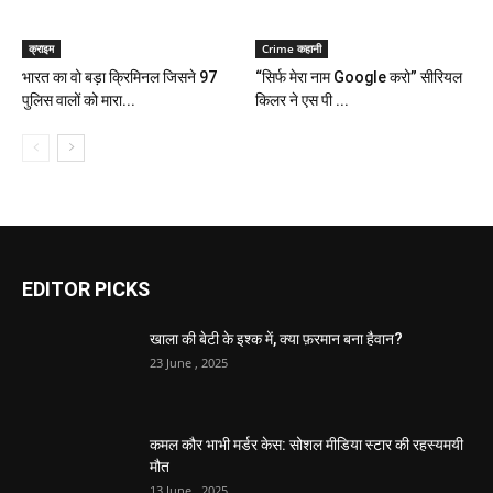
क्राइम
Crime कहानी
भारत का वो बड़ा क्रिमिनल जिसने 97
“सिर्फ मेरा नाम Google करो” सीरियल
पुलिस वालों को मारा...
किलर ने एस पी ...
EDITOR PICKS
खाला की बेटी के इश्क में, क्या फ़रमान बना हैवान?
23 June , 2025
कमल कौर भाभी मर्डर केस: सोशल मीडिया स्टार की रहस्यमयी
मौत
13 June , 2025