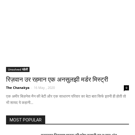
Unsolved पहेली
रिज़वान उर रहमान एक अनसुलझी मर्डर मिस्ट्री
The Chanakya
-
16 May , 2020
0
एक अमीर बिज़नेस मैन की बेटी और एक साधारण परिवार का बेटा बात सिर्फ इतनी ही होती तो
भी शायद ये कहानी...
MOST POPULAR