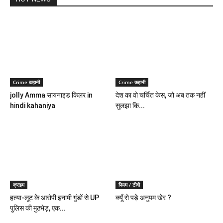
Crime कहानी
Crime कहानी
jolly Amma सायनाइड किलर in
देश का वो चर्चित केस, जो अब तक नहीं
hindi kahaniya
सुलझा कि...
क्राइम
फिल्म / टीवी
हत्या-लूट के आरोपी इनामी गुंडों से UP
क्यूँ रो पड़े अनुपम खेर ?
पुलिस की मुठभेड़, एक...