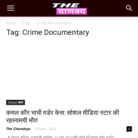
Home
Tags
Crime Documentary
Tag: Crime Documentary
Crime ख़बर
कमल कौर भाभी मर्डर केस: सोशल मीडिया स्टार की
रहस्यमयी मौत
The Chanakya
-
13 June , 2025
0
📍 स्थान: बठिंडा, पंजाब📆 तारीख: 11 जून 2025🔴 कौन थीं कमल कौर भाभी?