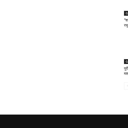
C
“श
रघु
C
पूर
मश