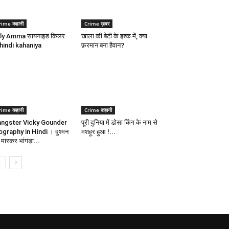
rime कहानी
Crime ख़बर
lly Amma सायनाइड किलर
खाला की बेटी के इश्क में, क्या
 hindi kahaniya
फ़रमान बना हैवान?
rime कहानी
Crime कहानी
ngster Vicky Gounder
पूरी दुनिया में डोसा किंग के नाम से
ography in Hindi । दुश्मन
मशहूर हुआ !...
 मारकर भांगड़ा...