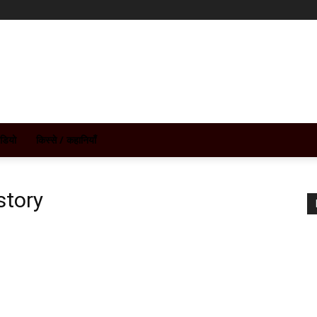
ीडियो
किस्से / कहानियाँ
story