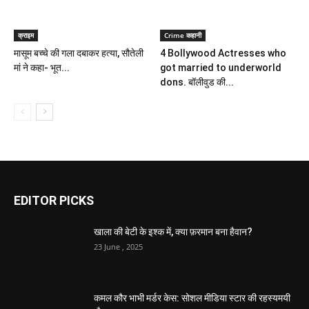
क्राइम
Crime कहानी
मासूम बच्चे की गला दबाकर हत्या, सौतेली
4 Bollywood Actresses who
मां ने कहा- भूत...
got married to underworld
dons. बॉलीवुड की...
EDITOR PICKS
खाला की बेटी के इश्क में, क्या फ़रमान बना हैवान?
23 June , 2025
कमल कौर भाभी मर्डर केस: सोशल मीडिया स्टार की रहस्यमयी