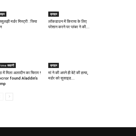
राइम
क्राइम
सुलझी मर्डर मिस्ट्री : जिया
लॉकडाउन में किराया के लिए
न
परेशान करने पर प्लंबर ने की...
rime कहानी
क्राइम
रठ में मिला अलादीन का चिराग़ !
मां ने की अपने ही बेटे की हत्या,
cror found Aladdin’s
मर्डर को सुसाइड...
amp