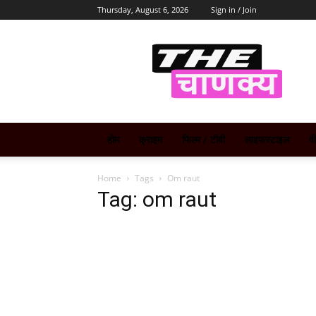
Thursday, August 6, 2026
Sign in / Join
The
Chanakya
होम
क्राइम
फिल्म / टीवी
लाइफस्टाइल
व
Home
Tags
Om raut
Tag: om raut