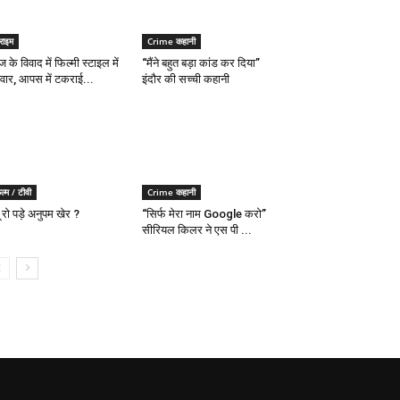
राइम
Crime कहानी
 के विवाद में फिल्मी स्टाइल में
“मैंने बहुत बड़ा कांड कर दिया”
ंगवार, आपस में टकराई...
इंदौर की सच्ची कहानी
ल्म / टीवी
Crime कहानी
ूँ रो पड़े अनुपम खेर ?
“सिर्फ मेरा नाम Google करो”
सीरियल किलर ने एस पी ...