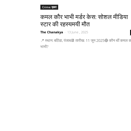
Crime ख़बर
कमल कौर भाभी मर्डर केस: सोशल मीडिया
स्टार की रहस्यमयी मौत
The Chanakya
-
13 June , 2025
📍 स्थान: बठिंडा, पंजाब📆 तारीख: 11 जून 2025🔴 कौन थीं कमल 
भाभी?