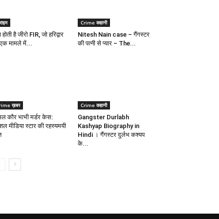
राइम
Crime कहानी
ा होती है जीरो FIR, जो हरिद्वार
Nitesh Nain case – गैंगस्टर
एक मामले में...
की पत्नी से प्यार – The...
rime ख़बर
Crime कहानी
ल कौर भाभी मर्डर केस:
Gangster Durlabh
शल मीडिया स्टार की रहस्यमयी
Kashyap Biography in
त
Hindi । गैंगस्टर दुर्लभ कश्यप
के...