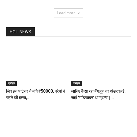
Load more
HOT NEWS
क्राइम
क्राइम
लिव इन पार्टनर ने मांगे ₹50000, प्रेमी ने
जानिए कैसा रहा बेंगलूरु का अंडरवर्ल्ड,
पहले की हत्‍या,...
जहां ‘गॉडफादर’ था मुथप्पा |...