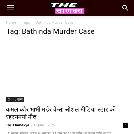
Home
Tags
Bathinda Murder Case
Tag: Bathinda Murder Case
Crime ख़बर
कमल कौर भाभी मर्डर केस: सोशल मीडिया स्टार की
रहस्यमयी मौत
The Chanakya
-
13 June , 2025
0
📍 स्थान: बठिंडा, पंजाब📆 तारीख: 11 जून 2025🔴 कौन थीं कमल कौर भाभी?