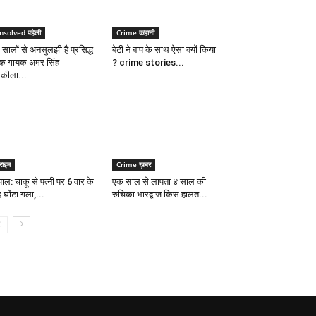
nsolved पहेली
Crime कहानी
 सालों से अनसुलझी है प्रसिद्ध
बेटी ने बाप के साथ ऐसा क्यों किया
क गायक अमर सिंह
? crime stories...
कीला...
राइम
Crime ख़बर
ाल: चाकू से पत्नी पर 6 वार के
एक साल से लापता ४ साल की
 घोंटा गला,...
रुचिका भारद्वाज किस हालत...