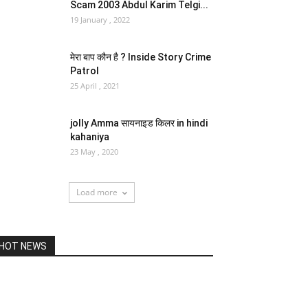
Scam 2003 Abdul Karim Telgi...
19 January , 2022
मेरा बाप कौन है ? Inside Story Crime
Patrol
25 April , 2021
jolly Amma सायनाइड किलर in hindi
kahaniya
23 May , 2020
Load more
HOT NEWS