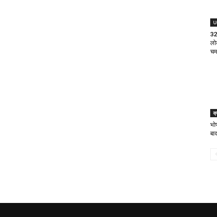
U
32
लो
चम
क्
भोप
बाद