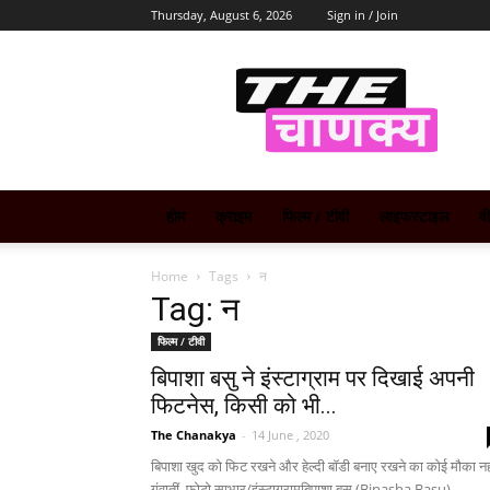
Thursday, August 6, 2026
Sign in / Join
The
Chanakya
होम
क्राइम
फिल्म / टीवी
लाइफस्टाइल
व
Home
Tags
न
Tag: न
फिल्म / टीवी
बिपाशा बसु ने इंस्‍टाग्राम पर दिखाई अपनी
फिटनेस, किसी को भी...
The Chanakya
-
14 June , 2020
बिपाशा खुद को फिट रखने और हेल्दी बॉडी बनाए रखने का कोई मौका नह
गंवातीं. फोटो साभार/इंस्‍टाग्रामबिपाशा बसु (Bipasha Basu)...