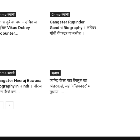
rime कहानी
Crime कहानी
कास दुबे का वध – उचित या
Gangster Rupinder
ुचित Vikas Dubey
Gandhi Biography । रुपिंदर
counter...
गाँधी गैंगस्टर या मसीहा ।
rime कहानी
क्राइम
ngster Neeraj Bawana
जानिए कैसा रहा बेंगलूरु का
ography in Hindi । नीरज
अंडरवर्ल्ड, जहां ‘गॉडफादर’ था
ना कैसे बना...
मुथप्पा |...