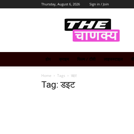
Thursday, August 6, 2026
Sign in / Join
The
Chanakya
होम
क्राइम
फिल्म / टीवी
लाइफस्टाइल
व
Home
Tags
डइट
Tag: डइट