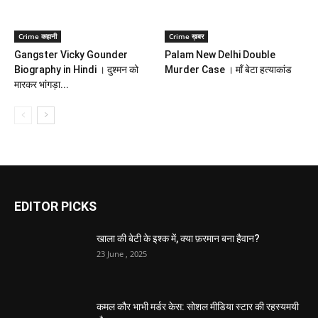
Crime कहानी
Crime ख़बर
Gangster Vicky Gounder
Palam New Delhi Double
Biography in Hindi । दुश्मन को
Murder Case । माँ बेटा हत्याकांड
मारकर भांगड़ा...
EDITOR PICKS
खाला की बेटी के इश्क में, क्या फ़रमान बना हैवान?
23 June , 2025
कमल कौर भाभी मर्डर केस: सोशल मीडिया स्टार की रहस्यमयी