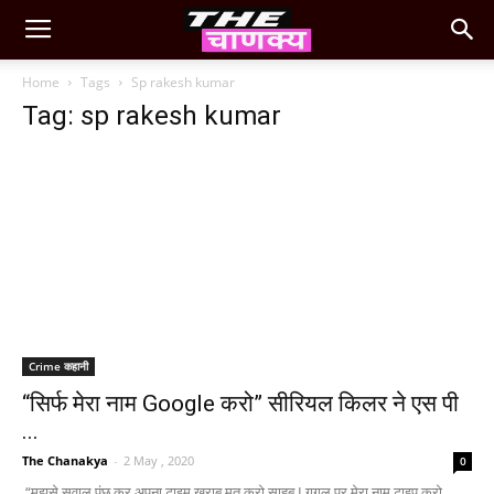
Home
Tags
Sp rakesh kumar
Tag: sp rakesh kumar
Crime कहानी
“सिर्फ मेरा नाम Google करो” सीरियल किलर ने एस पी
...
The Chanakya
-
2 May , 2020
0
“मुझसे सवाल पूंछ कर अपना टाइम खराब मत करो साहब I गूगल पर मेरा नाम टाइप करो