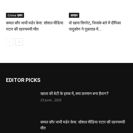
Crime ख़बर
क्राइम
कमल कौर भाभी मर्डर केस: सोशल मीडिया
वो खास सिगरेट, जिसके बारे में दीपिका
स्टार की रहस्यमयी मौत
पादुकोण ने पूछताछ में...
EDITOR PICKS
खाला की बेटी के इश्क में, क्या फ़रमान बना हैवान?
23 June , 2025
कमल कौर भाभी मर्डर केस: सोशल मीडिया स्टार की रहस्यमयी
मौत