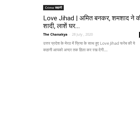
Crime कहानी
Love Jihad | अमित बनकर, शमशाद ने क
शादी, लाशें घर...
The Chanakya
-
28 July , 2020
उत्तर प्रदेश के मेरठ में प्रिया के साथ हुए Love Jihad फरेब की ये
कहानी आपको अन्दर तक हिला कर रख देगी....