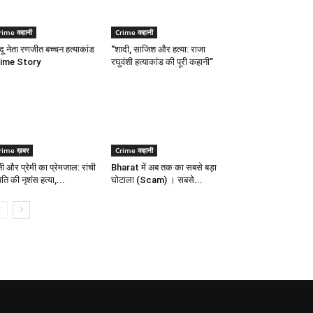
rime कहानी
Crime कहानी
्दू नेता रणजीत बच्चन हत्याकांड
“शादी, साजिश और हत्या: राजा
ime Story
रघुवंशी हत्याकांड की पूरी कहानी”
rime ख़बर
Crime कहानी
नी और प्रेमी का प्रेमजाल: रांची
Bharat में अब तक का सबसे बड़ा
 पति की नृशंस हत्या,...
घोटाला (Scam) । सबसे...