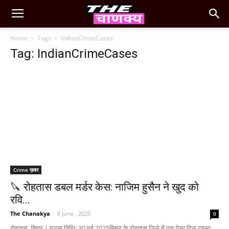
Home
Tags
IndianCrimeCases
Tag: IndianCrimeCases
Crime ख़बर
🔪 रोहतास डबल मर्डर केस: नाजिम हुसैन ने खुद को
रवि...
The Chanakya
-
8 June , 2025
0
रोहतास, बिहार | घटना तिथि: 30 मई 2025बिहार के रोहतास जिले में एक ऐसा दिल दहला