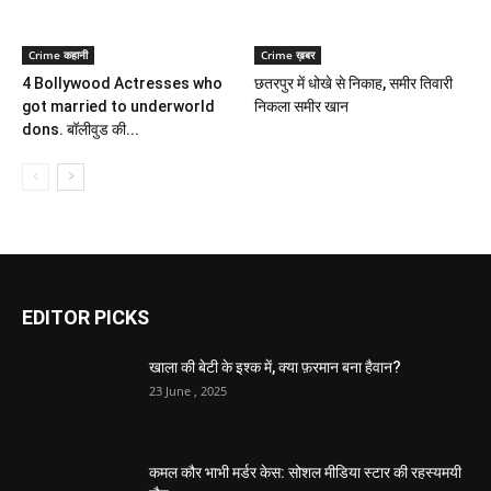
Crime कहानी
Crime ख़बर
4 Bollywood Actresses who
छतरपुर में धोखे से निकाह, समीर तिवारी
got married to underworld
निकला समीर खान
dons. बॉलीवुड की...
EDITOR PICKS
खाला की बेटी के इश्क में, क्या फ़रमान बना हैवान?
23 June , 2025
कमल कौर भाभी मर्डर केस: सोशल मीडिया स्टार की रहस्यमयी