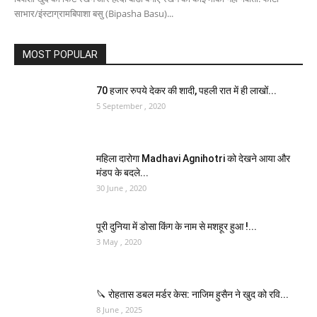
साभार/इंस्‍टाग्रामबिपाशा बसु (Bipasha Basu)...
MOST POPULAR
70 हजार रुपये देकर की शादी, पहली रात में ही लाखों...
5 September , 2020
महिला दारोगा Madhavi Agnihotri को देखने आया और
मंडप के बदले...
30 June , 2020
पूरी दुनिया में डोसा किंग के नाम से मशहूर हुआ !...
3 May , 2020
🔪 रोहतास डबल मर्डर केस: नाजिम हुसैन ने खुद को रवि...
8 June , 2025