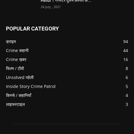
Hindi । गैंगस्टर दुर्लभ कश्यप के...
24 July , 2021
POPULAR CATEGORY
क्राइम
94
Crime कहानी
44
Crime ख़बर
16
फिल्म / टीवी
8
Unsolved पहेली
6
Inside Story Crime Patrol
5
किस्से / कहानियाँ
4
लाइफस्टाइल
3