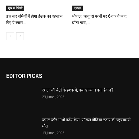
फूड & रेसिपी
क्राइम
इस बार गर्मियों में होगा ठंडक का एहसास,
भोपाल: चाकू से पत्नी पर 6 वार के बाद
पिएं ये खास...
घोंटा गला,...
EDITOR PICKS
खाला की बेटी के इश्क में, क्या फ़रमान बना हैवान?
23 June , 2025
कमल कौर भाभी मर्डर केस: सोशल मीडिया स्टार की रहस्यमयी
मौत
13 June , 2025