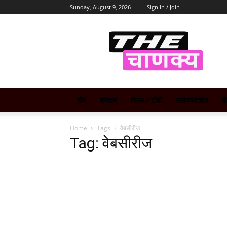
Sunday, August 9, 2026
Sign in / Join
The
Chanakya
होम
क्राइम
फिल्म / टीवी
लाइफस्टाइल
व
Home
Tags
वेबसीरीज
Tag: वेबसीरीज