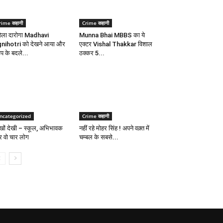
rime कहानी
Crime कहानी
िला दारोगा Madhavi
Munna Bhai MBBS का ये
nihotri को देखने आया और
एक्टर Vishal Thakkar विशाल
डप के बदले...
ठक्कर 5...
ncategorized
Crime कहानी
खों देखी – स्कूल, अभिभावक
नहीं रहे मोहर सिंह ! अपने वक़्त में
 वो चार लोग
चम्बल के सबसे...