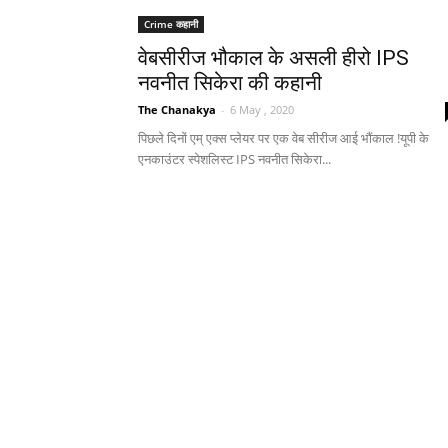
Crime कहानी
वेबसीरीज भौकाल के असली हीरो IPS
नवनीत सिकेरा की कहानी
The Chanakya
-
6 May , 2020
पिछले दिनों एम् एक्स प्लेयर पर एक वेब सीरीज आई भौंकाल !यूपी के
एनकाउंटर स्पेशलिस्ट IPS नवनीत सिकेरा...