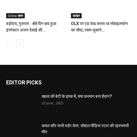
Crime ख़बर
क्राइम
बड़ोदरा, गुजरात : 49 दिन बाद हुआ
OLX पर एड देख करता था मोबाइलफोन
इंस्पेक्टर अजय देसाई की...
का सौदा, रकम चुकाने...
EDITOR PICKS
खाला की बेटी के इश्क में, क्या फ़रमान बना हैवान?
23 June , 2025
कमल कौर भाभी मर्डर केस: सोशल मीडिया स्टार की रहस्यमयी
मौत