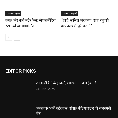
Crime ख़बर
Crime कहानी
कमल कौर भाभी मर्डर केस: सोशल मीडिया
“शादी, साजिश और हत्या: राजा रघुवंशी
स्टार की रहस्यमयी मौत
हत्याकांड की पूरी कहानी”
EDITOR PICKS
खाला की बेटी के इश्क में, क्या फ़रमान बना हैवान?
23 June , 2025
कमल कौर भाभी मर्डर केस: सोशल मीडिया स्टार की रहस्यमयी
मौत