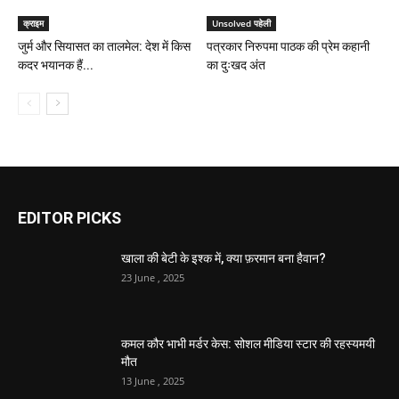
क्राइम
Unsolved पहेली
जुर्म और सियासत का तालमेल: देश में किस
पत्रकार निरुपमा पाठक की प्रेम कहानी
कदर भयानक हैं...
का दुःखद अंत
EDITOR PICKS
खाला की बेटी के इश्क में, क्या फ़रमान बना हैवान?
23 June , 2025
कमल कौर भाभी मर्डर केस: सोशल मीडिया स्टार की रहस्यमयी
मौत
13 June , 2025