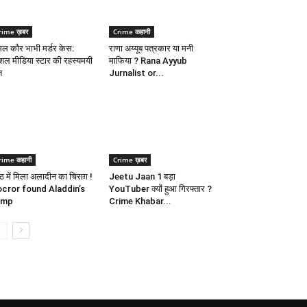
rime ख़बर
Crime कहानी
ल कौर भाभी मर्डर केस:
राणा अय्यूब पत्रकार या मनी
शल मीडिया स्टार की रहस्यमयी
माफिया ? Rana Ayyub
त
Jurnalist or...
rime कहानी
Crime ख़बर
रठ में मिला अलादीन का चिराग़ !
Jeetu Jaan 1 बड़ा
cror found Aladdin’s
YouTuber क्यों हुआ गिरफ्तार ?
amp
Crime Khabar...