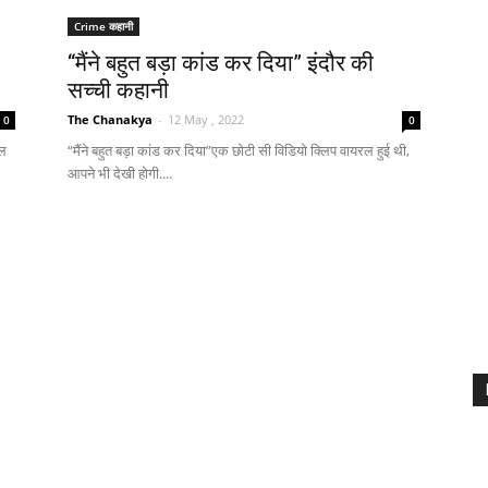
Crime कहानी
“मैंने बहुत बड़ा कांड कर दिया” इंदौर की
सच्ची कहानी
The Chanakya
-
12 May , 2022
0
0
्ल
“मैंने बहुत बड़ा कांड कर दिया”एक छोटी सी विडियो क्लिप वायरल हुई थी,
आपने भी देखी होगी....