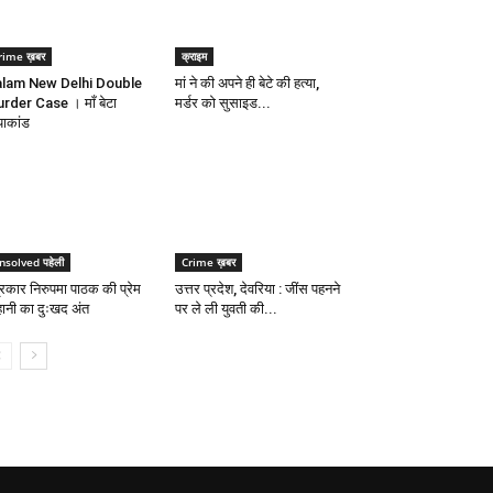
rime ख़बर
क्राइम
lam New Delhi Double
मां ने की अपने ही बेटे की हत्या,
rder Case । माँ बेटा
मर्डर को सुसाइड...
याकांड
nsolved पहेली
Crime ख़बर
्रकार निरुपमा पाठक की प्रेम
उत्तर प्रदेश, देवरिया : जींस पहनने
ानी का दुःखद अंत
पर ले ली युवती की...