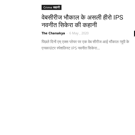
Crime कहानी
वेबसीरीज भौकाल के असली हीरो IPS
नवनीत सिकेरा की कहानी
The Chanakya
-
6 May , 2020
पिछले दिनों एम् एक्स प्लेयर पर एक वेब सीरीज आई भौंकाल !यूपी के
एनकाउंटर स्पेशलिस्ट IPS नवनीत सिकेरा...